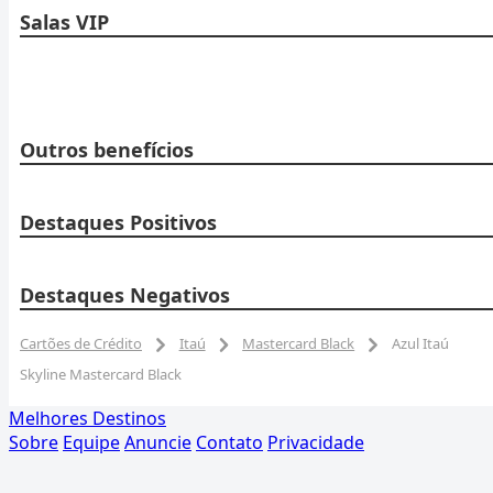
Salas VIP
Outros benefícios
Destaques Positivos
Destaques Negativos
Cartões de Crédito
Itaú
Mastercard Black
Azul Itaú
Skyline Mastercard Black
Melhores Destinos
Sobre
Equipe
Anuncie
Contato
Privacidade