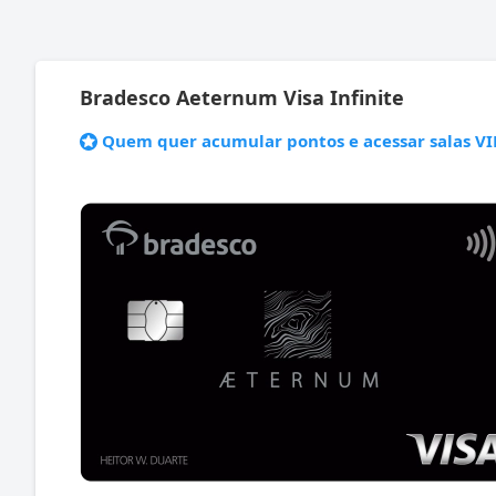
Bradesco Aeternum Visa Infinite
Quem quer acumular pontos e acessar salas VI